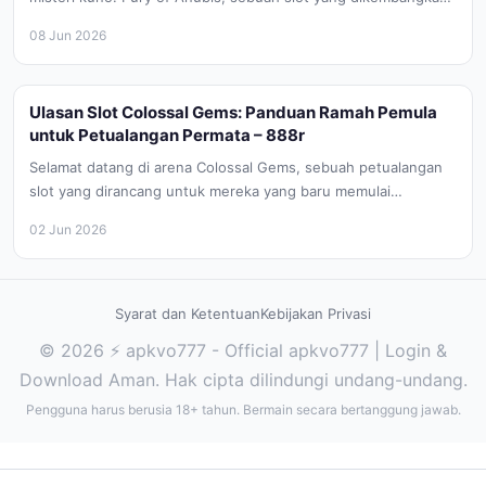
oleh Pragmatic...
08 Jun 2026
Ulasan Slot Colossal Gems: Panduan Ramah Pemula
untuk Petualangan Permata – 888r
Selamat datang di arena Colossal Gems, sebuah petualangan
slot yang dirancang untuk mereka yang baru memulai
perjalanan di dunia permainan...
02 Jun 2026
Syarat dan Ketentuan
Kebijakan Privasi
© 2026 ⚡ apkvo777 - Official apkvo777 | Login &
Download Aman. Hak cipta dilindungi undang-undang.
Pengguna harus berusia 18+ tahun. Bermain secara bertanggung jawab.