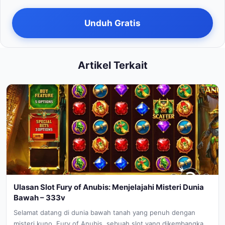
Unduh Gratis
Artikel Terkait
Ulasan Slot Fury of Anubis: Menjelajahi Misteri Dunia
Bawah – 333v
Selamat datang di dunia bawah tanah yang penuh dengan
misteri kuno. Fury of Anubis, sebuah slot yang dikembangkan