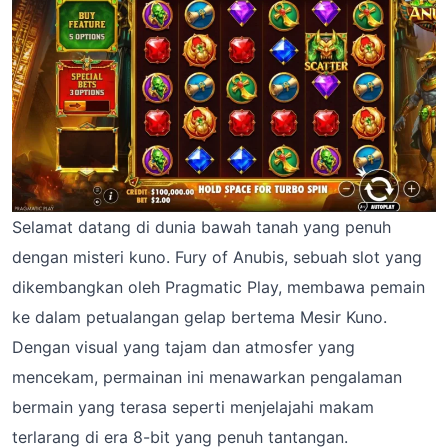
Selamat datang di dunia bawah tanah yang penuh
dengan misteri kuno. Fury of Anubis, sebuah slot yang
dikembangkan oleh Pragmatic Play, membawa pemain
ke dalam petualangan gelap bertema Mesir Kuno.
Dengan visual yang tajam dan atmosfer yang
mencekam, permainan ini menawarkan pengalaman
bermain yang terasa seperti menjelajahi makam
terlarang di era 8-bit yang penuh tantangan.