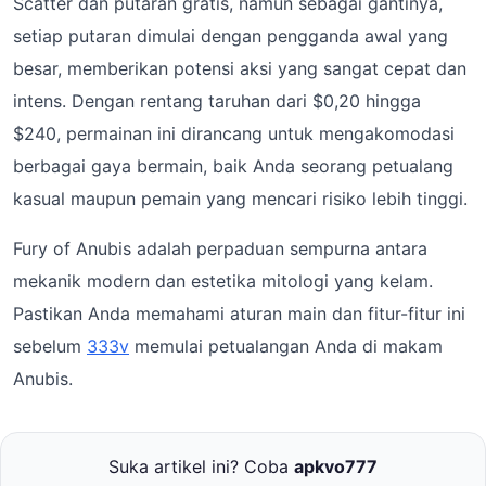
Scatter dan putaran gratis, namun sebagai gantinya,
setiap putaran dimulai dengan pengganda awal yang
besar, memberikan potensi aksi yang sangat cepat dan
intens. Dengan rentang taruhan dari $0,20 hingga
$240, permainan ini dirancang untuk mengakomodasi
berbagai gaya bermain, baik Anda seorang petualang
kasual maupun pemain yang mencari risiko lebih tinggi.
Fury of Anubis adalah perpaduan sempurna antara
mekanik modern dan estetika mitologi yang kelam.
Pastikan Anda memahami aturan main dan fitur-fitur ini
sebelum
333v
memulai petualangan Anda di makam
Anubis.
Suka artikel ini? Coba
apkvo777