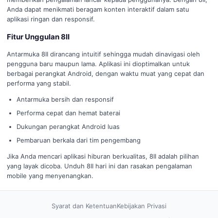
Anda dapat menikmati beragam konten interaktif dalam satu
aplikasi ringan dan responsif.
Fitur Unggulan 8II
Antarmuka 8II dirancang intuitif sehingga mudah dinavigasi oleh
pengguna baru maupun lama. Aplikasi ini dioptimalkan untuk
berbagai perangkat Android, dengan waktu muat yang cepat dan
performa yang stabil.
Antarmuka bersih dan responsif
Performa cepat dan hemat baterai
Dukungan perangkat Android luas
Pembaruan berkala dari tim pengembang
Jika Anda mencari aplikasi hiburan berkualitas, 8II adalah pilihan
yang layak dicoba. Unduh 8II hari ini dan rasakan pengalaman
mobile yang menyenangkan.
Syarat dan Ketentuan
Kebijakan Privasi